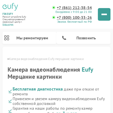
+7 (861) 212-38-54
Ежедневно с 9:00 до 21:00
FIX-EUFY
+7 (800) 100-33-26
Ремонт устройств Eufy
Специализированный
Звонок бесплатный по РФ
cервисный центр г.
Краснодар
Мы ремонтируем
Позвонить
одаре
Камера видеонаблюдения Eufy мерцание картинки
Камера видеонаблюдения
Eufy
Мерцание картинки
Ремонт вертикальных пылесосов Eufy
Бесплатная диагностика
даже при отказе от
ремонта
Привезем и увезем камеру видеонаблюдения Eufy
собственной доставкой
Гарантия на наши работы по ремонту камер