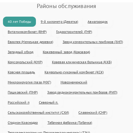
Районы обслуживания
40 лет Победы
9-й километр (Девятка)
Авиагородок
Витаминкомбинат (ВМР)
Гидростроителей (ГМР)
Европея (Немецкая деревня)
Завод измерительных приборов (ЗИП)
Западный обход
Кожевенный завод (Кожзавод)
Комсомольский (КМР)
Краевая клиническая больница (ККБ)
Красная площадь
Камвольно-суконный комбинат (КСК)
Микрохирургия глаза (МХГ)
Новознаменский
Пашковский (ПМР)
Завод радиоизмерительных приборов (РИП)
Российский п
Северный п.
Сельскохозяйственный институт (СХИ)
Славянский (СМР)
Стадион Краснодар
Табачная фабрика (Табачка)
Теплоэлектростанция (Теплоэлектроцентраль) (ТЭЦ)