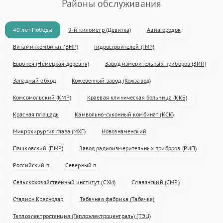
Районы обслуживания
40 лет Победы
9-й километр (Девятка)
Авиагородок
Витаминкомбинат (ВМР)
Гидростроителей (ГМР)
Европея (Немецкая деревня)
Завод измерительных приборов (ЗИП)
Западный обход
Кожевенный завод (Кожзавод)
Комсомольский (КМР)
Краевая клиническая больница (ККБ)
Красная площадь
Камвольно-суконный комбинат (КСК)
Микрохирургия глаза (МХГ)
Новознаменский
Пашковский (ПМР)
Завод радиоизмерительных приборов (РИП)
Российский п
Северный п.
Сельскохозяйственный институт (СХИ)
Славянский (СМР)
Стадион Краснодар
Табачная фабрика (Табачка)
Теплоэлектростанция (Теплоэлектроцентраль) (ТЭЦ)