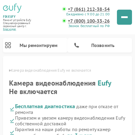
+7 (861) 212-38-54
Ежедневно с 9:00 до 21:00
FIX-EUFY
+7 (800) 100-33-26
Ремонт устройств Eufy
Специализированный
Звонок бесплатный по РФ
cервисный центр г.
Краснодар
Мы ремонтируем
Позвонить
одаре
Камера видеонаблюдения Eufy не включается
Камера видеонаблюдения
Eufy
Не включается
Ремонт вертикальных пылесосов Eufy
Бесплатная диагностика
даже при отказе от
ремонта
Привезем и увезем камеру видеонаблюдения Eufy
собственной доставкой
Гарантия на наши работы по ремонту камер