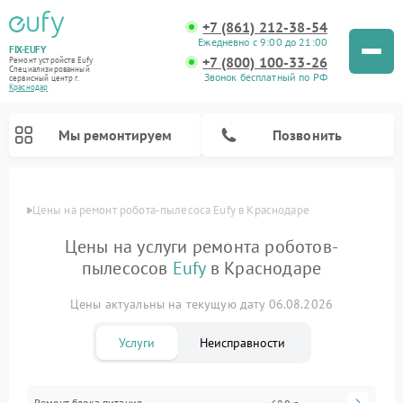
+7 (861) 212-38-54
Ежедневно с 9:00 до 21:00
FIX-EUFY
+7 (800) 100-33-26
Ремонт устройств Eufy
Специализированный
Звонок бесплатный по РФ
cервисный центр г.
Краснодар
Мы ремонтируем
Позвонить
Цены
Цены на ремонт робота-пылесоса Eufy в Краснодаре
Цены на услуги ремонта роботов-
пылесосов
Eufy
в Краснодаре
Ремонт вертикальных пылесосов Eufy
Ремонт камер видеонаблюдения Eufy
Цены актуальны на текущую дату 06.08.2026
Услуги
Неисправности
Ремонт блока питания