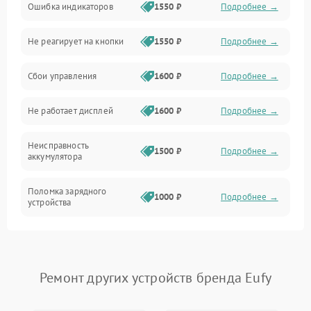
Ошибка индикаторов
1550 ₽
Подробнее →
Аккумулятор
Не реагирует на кнопки
1550 ₽
Подробнее →
Работа системы
Сбои управления
1600 ₽
Подробнее →
Всасывание
Не работает дисплей
1600 ₽
Подробнее →
Засор
Неисправность
Привод
1500 ₽
Подробнее →
аккумулятора
Мотор
Поломка зарядного
1000 ₽
Подробнее →
устройства
Защита
Неисправность двигателя
2000 ₽
Подробнее →
Корпус/Герметичность
Поломка кнопки
Ремонт других устройств бренда Eufy
500 ₽
Подробнее →
включения/выключения
Электронные компоненты