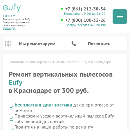
+7 (861) 212-38-54
Ежедневно с 9:00 до 21:00
FIX-EUFY
+7 (800) 100-33-26
Ремонт устройств Eufy
Специализированный
Звонок бесплатный по РФ
cервисный центр г.
Краснодар
Мы ремонтируем
Позвонить
Главная
Ремонт вертикальных пылесосов Eufy в Краснодаре
Ремонт вертикальных пылесосов
Eufy
Ремонт камер видеонаблюдения Eufy
в Краснодаре от 300 руб.
Бесплатная диагностика
даже при отказе от
ремонта
Привезем и увезем вертикальный пылесос Eufy
собственной доставкой
Гарантия на наши работы по ремонту