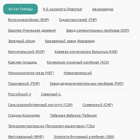
40 лет Победы
9-й километр (Девятка)
Авиагородок
Витаминкомбинат (ВМР)
Гидростроителей (ГМР)
Европея (Немецкая деревня)
Завод измерительных приборов (ЗИП)
Западный обход
Кожевенный завод (Кожзавод)
Комсомольский (КМР)
Краевая клиническая больница (ККБ)
Красная площадь
Камвольно-суконный комбинат (КСК)
Микрохирургия глаза (МХГ)
Новознаменский
Пашковский (ПМР)
Завод радиоизмерительных приборов (РИП)
Российский п
Северный п.
Сельскохозяйственный институт (СХИ)
Славянский (СМР)
Стадион Краснодар
Табачная фабрика (Табачка)
Теплоэлектростанция (Теплоэлектроцентраль) (ТЭЦ)
Фестивальный (ФМР)
Хлопчато-бумажный комбинат (ХБК)