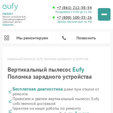
+7 (861) 212-38-54
Ежедневно с 9:00 до 21:00
FIX-EUFY
+7 (800) 100-33-26
Ремонт устройств Eufy
Специализированный
Звонок бесплатный по РФ
cервисный центр г.
Краснодар
Мы ремонтируем
Позвонить
Вертикальный пылесос Eufy поломка зарядного устройства
Вертикальный пылесос
Eufy
Поломка зарядного устройства
Ремонт камер видеонаблюдения Eufy
Бесплатная диагностика
даже при отказе от
ремонта
Привезем и увезем вертикальный пылесос Eufy
собственной доставкой
Гарантия на наши работы по ремонту