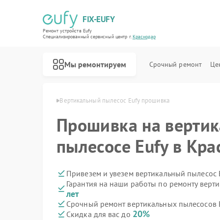
FIX-EUFY
Ремонт устройств Eufy
Специализированный cервисный центр г.
Краснодар
Мы ремонтируем
Срочный ремонт
Це
в Eufy в Краснодаре
Вертикальный пылесос Eufy прошивка
Прошивка на верти
Ремонт роботов-пылесосов Eufy
Ремонт камер видеонаблюдения Eufy
Ремонт видеодомофонов Eufy
пылесосе Eufy в Кр
Привезем и увезем вертикальный пылесос 
Гарантия на наши работы по ремонту верт
лет
Срочный ремонт вертикальных пылесосов E
20%
Скидка для вас до