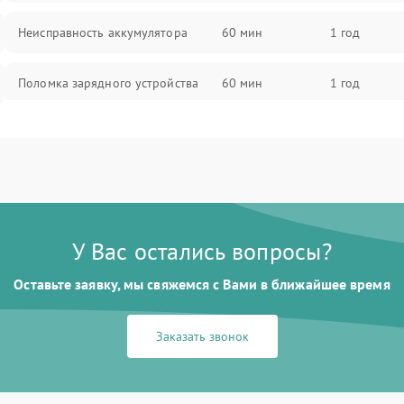
Неисправность аккумулятора
60 мин
1 год
Поломка зарядного устройства
60 мин
1 год
Неисправность двигателя
60 мин
1 год
Поломка кнопки включения/
60 мин
1 год
выключения
У Вас остались вопросы?
Неисправность системы
60 мин
1 год
индикации
Оставьте заявку, мы свяжемся с Вами в ближайшее время
Неисправность системы защиты от
60 мин
1 год
перегрева
Заказать звонок
Поломка системы автоматического
60 мин
1 год
отключения