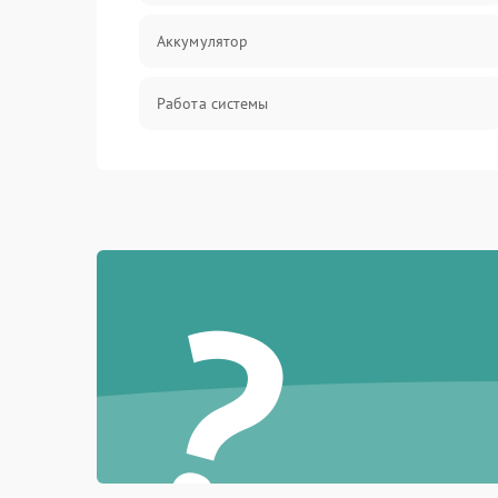
Аккумулятор
Работа системы
Всасывание
Засор
?
Привод
Мотор
Защита
Корпус/Герметичность