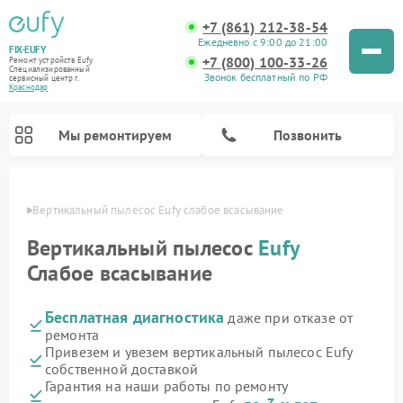
+7 (861) 212-38-54
Ежедневно с 9:00 до 21:00
FIX-EUFY
+7 (800) 100-33-26
Ремонт устройств Eufy
Специализированный
Звонок бесплатный по РФ
cервисный центр г.
Краснодар
Мы ремонтируем
Позвонить
одаре
Вертикальный пылесос Eufy слабое всасывание
Вертикальный пылесос
Eufy
Слабое всасывание
Ремонт камер видеонаблюдения Eufy
Бесплатная диагностика
даже при отказе от
ремонта
Привезем и увезем вертикальный пылесос Eufy
собственной доставкой
Гарантия на наши работы по ремонту