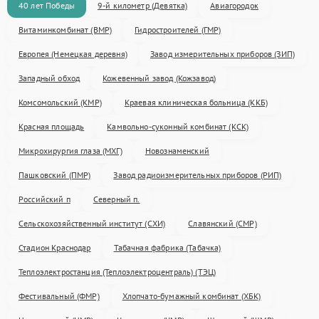
40 лет Победы
9-й километр (Девятка)
Авиагородок
Витаминкомбинат (ВМР)
Гидростроителей (ГМР)
Европея (Немецкая деревня)
Завод измерительных приборов (ЗИП)
Западный обход
Кожевенный завод (Кожзавод)
Комсомольский (КМР)
Краевая клиническая больница (ККБ)
Красная площадь
Камвольно-суконный комбинат (КСК)
Микрохирургия глаза (МХГ)
Новознаменский
Пашковский (ПМР)
Завод радиоизмерительных приборов (РИП)
Российский п
Северный п.
Сельскохозяйственный институт (СХИ)
Славянский (СМР)
Стадион Краснодар
Табачная фабрика (Табачка)
Теплоэлектростанция (Теплоэлектроцентраль) (ТЭЦ)
Фестивальный (ФМР)
Хлопчато-бумажный комбинат (ХБК)