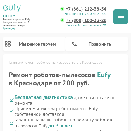
+7 (861) 212-38-54
Ежедневно с 9:00 до 21:00
FIX-EUFY
+7 (800) 100-33-26
Ремонт устройств Eufy
Специализированный
Звонок бесплатный по РФ
cервисный центр г.
Краснодар
Мы ремонтируем
Позвонить
Главная
Ремонт роботов-пылесосов Eufy в Краснодаре
Ремонт роботов-пылесосов
Eufy
в Краснодаре от 200 руб.
Ремонт вертикальных пылесосов Eufy
Ремонт камер видеонаблюдения Eufy
Бесплатная диагностика
даже при отказе от
ремонта
Привезем и увезем робот-пылесос Eufy
собственной доставкой
Гарантия на наши работы по ремонту роботов-
до 3-х лет
пылесосов Eufy