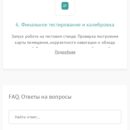
6. Финальное тестирование и калибровка
Запуск робота на тестовом стенде. Проверка построения
карты помещения, корректности навигации и обхода
препятствий. Оценка силы всасывания и работы турбины.
Подробнее
Тестирование автоматического возврата на док-станцию и
процесса зарядки.
FAQ. Ответы на вопросы