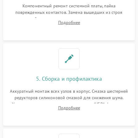
Компонентный ремонт системной платы, пайка
поврежденных контактов. Замена вышедших из строя
двигателей, изношенного аккумулятора, неисправного
Подробнее
лидара или помпы подачи воды. Восстановление шлейфов и
устранение последствий попадания влаги.
5. Сборка и профилактика
Аккуратный монтаж всех узлов в корпус. Смазка шестерней
редукторов силиконовой смазкой для снижения шума.
Установка новых расходных материалов (HEPA-фильтров,
Подробнее
микрофибры, щеток). Надежная фиксация разъемов и
проверка герметичности водяного контура.