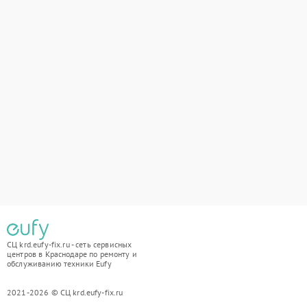
СЦ krd.eufy-fix.ru - сеть сервисных
центров в Краснодаре по ремонту и
обслуживанию техники Eufy
2021-2026 © СЦ krd.eufy-fix.ru