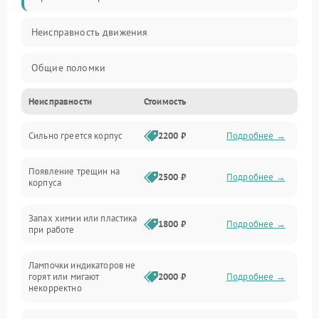
Неисправность движения
Общие поломки
Неисправности
Стоимость
Неисправность датчиков
Сильно греется корпус
2200 ₽
Подробнее →
Неисправность программного обеспечения
Появление трещин на
Проблемы с сигналом
2500 ₽
Подробнее →
корпуса
Неисправность резервуаров и систем подачи воды
Запах химии или пластика
1800 ₽
Подробнее →
при работе
Проблемы с механикой
Лампочки индикаторов не
горят или мигают
2000 ₽
Подробнее →
Батарея
некорректно
Режим работы