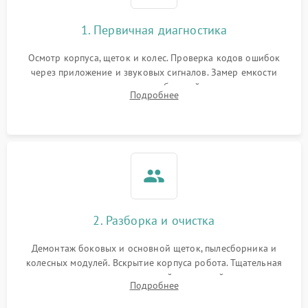
1. Первичная диагностика
Осмотр корпуса, щеток и колес. Проверка кодов ошибок
через приложение и звуковых сигналов. Замер емкости
аккумулятора и тестирование базовой станции зарядки.
Подробнее
Оценка работы лидара, бампера и датчиков падения для
локализации неисправности.
2. Разборка и очистка
Демонтаж боковых и основной щеток, пылесборника и
колесных модулей. Вскрытие корпуса робота. Тщательная
очистка внутренних полостей, шестерней и плат от
Подробнее
скопившейся пыли, волос и шерсти животных с
использованием сжатого воздуха и щеток.