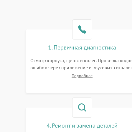
1. Первичная диагностика
Осмотр корпуса, щеток и колес. Проверка кодо
ошибок через приложение и звуковых сигналов
Замер емкости аккумулятора и тестирование
Подробнее
базовой станции зарядки. Оценка работы
лидара, бампера и датчиков падения для
локализации неисправности.
4. Ремонт и замена деталей