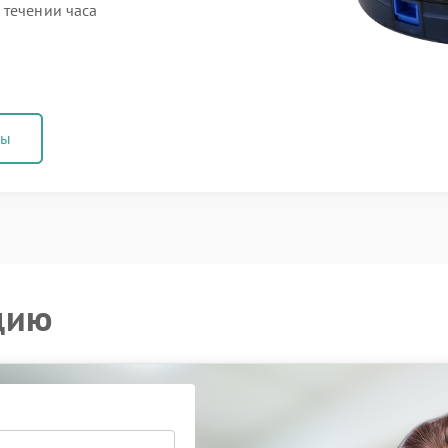
 течении часа
ны
цию