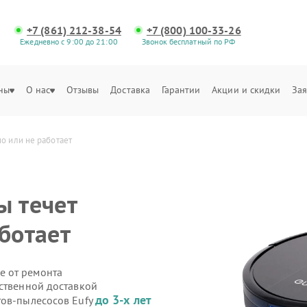
+7 (861) 212-38-54
+7 (800) 100-33-26
Ежедневно с 9:00 до 21:00
Звонок бесплатный по РФ
ны
О нас
Отзывы
Доставка
Гарантии
Акции и скидки
Зая
о или не работает
ы течет
ботает
е от ремонта
бственной доставкой
до 3-х лет
тов-пылесосов Eufy