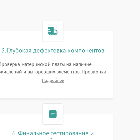
3. Глубокая дефектовка компонентов
Проверка материнской платы на наличие
окислений и выгоревших элементов. Прозвонка
цепей питания, тестирование приводных
Подробнее
моторов колес и турбины всасывания. Оценка
состояния оптических и инфракрасных
датчиков, а также механизма лазерного
дальномера.
6. Финальное тестирование и