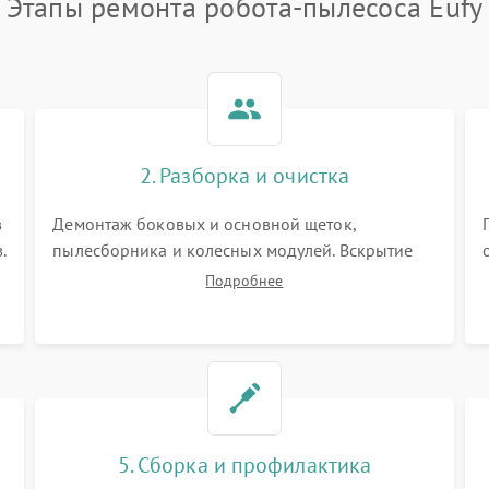
Этапы ремонта робота-пылесоса Eufy
2. Разборка и очистка
в
Демонтаж боковых и основной щеток,
.
пылесборника и колесных модулей. Вскрытие
корпуса робота. Тщательная очистка внутренних
Подробнее
полостей, шестерней и плат от скопившейся
пыли, волос и шерсти животных с
использованием сжатого воздуха и щеток.
5. Сборка и профилактика