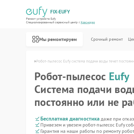
FIX-EUFY
Ремонт устройств Eufy
Специализированный cервисный центр г.
Краснодар
Мы ремонтируем
Срочный ремонт
Це
 Eufy в Краснодаре
Робот-пылесос Eufy система подачи воды течет постоянн
Робот-пылесос
Eufy
Ремонт вертикальных пылесосов Eufy
Ремонт камер видеонаблюдения Eufy
Ремонт видеодомофонов Eufy
Система подачи вод
постоянно или не ра
Бесплатная диагностика
даже при отказ
Привезем и увезем робот-пылесос Eufy со
Гарантия на наши работы по ремонту робо