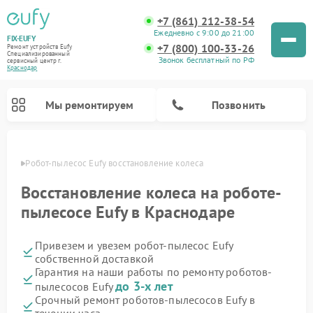
+7 (861) 212-38-54
Ежедневно с 9:00 до 21:00
FIX-EUFY
+7 (800) 100-33-26
Ремонт устройств Eufy
Специализированный
Звонок бесплатный по РФ
cервисный центр г.
Краснодар
Мы ремонтируем
Позвонить
одаре
Робот-пылесос Eufy восстановление колеса
Восстановление колеса на роботе-
пылесосе Eufy в Краснодаре
Ремонт вертикальных пылесосов Eufy
Ремонт камер видеонаблюдения Eufy
Привезем и увезем робот-пылесос Eufy
собственной доставкой
Гарантия на наши работы по ремонту роботов-
до 3-х лет
пылесосов Eufy
Срочный ремонт роботов-пылесосов Eufy в