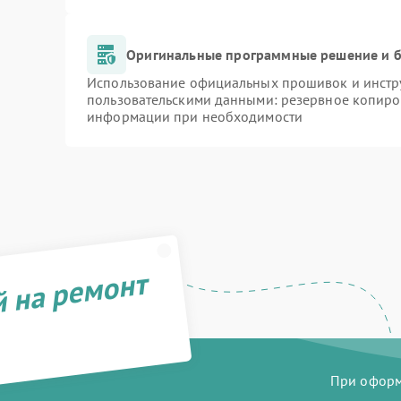
Оригинальные программные решение и б
Использование официальных прошивок и инстру
пользовательскими данными: резервное копиро
информации при необходимости
й на ремонт
При оформл