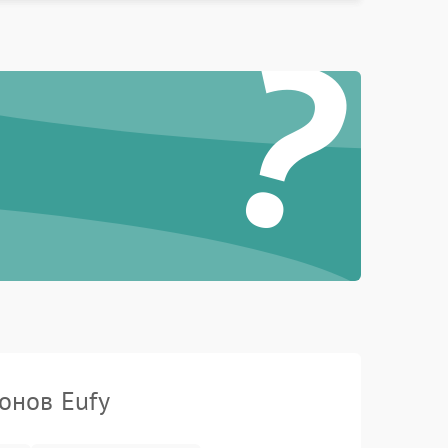
?
онов Eufy