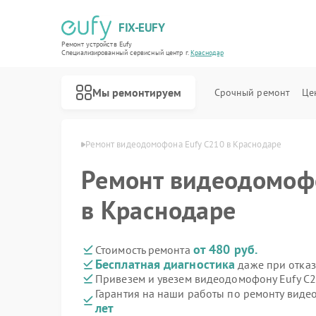
FIX-EUFY
Ремонт устройств Eufy
Специализированный cервисный центр г.
Краснодар
Мы ремонтируем
Срочный ремонт
Це
 Eufy в Краснодаре
Ремонт видеодомофона Eufy C210 в Краснодаре
Ремонт видеодомоф
Ремонт роботов-пылесосов Eufy
Ремонт вертикальных пылесосов Eufy
Ремонт камер видеонаблюдения Eufy
в Краснодаре
от 480 руб.
Стоимость ремонта
Бесплатная диагностика
даже при отказ
Привезем и увезем видеодомофону Eufy C
Гарантия на наши работы по ремонту вид
лет