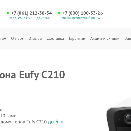
+7 (861) 212-38-54
+7 (800) 100-33-26
Ежедневно с 9:00 до 21:00
Звонок бесплатный по РФ
ны
О нас
Отзывы
Доставка
Гарантии
Акции и скидки
Зая
она Eufy C210
е
210 сами
до 3-х
еодомофонов Eufy C210