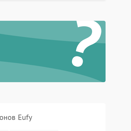
?
онов Eufy