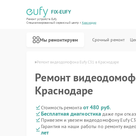
FIX-EUFY
Ремонт устройств Eufy
Специализированный cервисный центр г.
Краснодар
Мы ремонтируем
Срочный ремонт
Це
 Eufy в Краснодаре
Ремонт видеодомофона Eufy C31 в Краснодаре
Ремонт видеодомофо
Ремонт роботов-пылесосов Eufy
Ремонт вертикальных пылесосов Eufy
Ремонт камер видеонаблюдения Eufy
Краснодаре
от 480 руб.
Стоимость ремонта
Бесплатная диагностика
даже при отказ
Привезем и увезем видеодомофону Eufy C3
Гарантия на наши работы по ремонту вид
лет