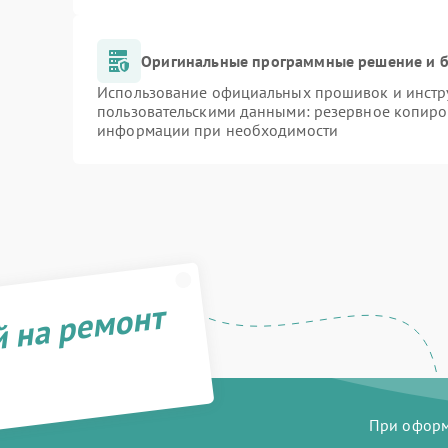
Оригинальные программные решение и б
Использование официальных прошивок и инстру
пользовательскими данными: резервное копиро
информации при необходимости
й на ремонт
При оформл