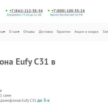
+7 (861) 212-38-54
+7 (800) 100-33-26
Ежедневно с 9:00 до 21:00
Звонок бесплатный по РФ
ны
О нас
Отзывы
Доставка
Гарантии
Акции и скидки
Зая
на Eufy C31 в
е
1 сами
до 3-х
еодомофонов Eufy C31