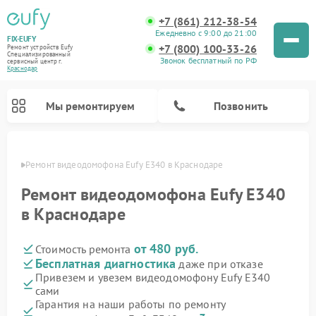
+7 (861) 212-38-54
Ежедневно с 9:00 до 21:00
FIX-EUFY
+7 (800) 100-33-26
Ремонт устройств Eufy
Специализированный
Звонок бесплатный по РФ
cервисный центр г.
Краснодар
Мы ремонтируем
Позвонить
одаре
Ремонт видеодомофона Eufy E340 в Краснодаре
Ремонт видеодомофона Eufy E340
в Краснодаре
Ремонт камер видеонаблюдения Eufy
Ремонт вертикальных пылесосов Eufy
от 480 руб.
Стоимость ремонта
Бесплатная диагностика
даже при отказе
Привезем и увезем видеодомофону Eufy E340
сами
Гарантия на наши работы по ремонту