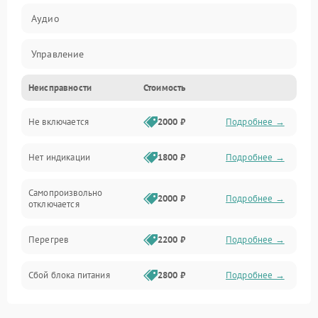
Аудио
Управление
Неисправности
Стоимость
Аудио/Связь
Не включается
2000 ₽
Подробнее →
Нет индикации
1800 ₽
Подробнее →
Самопроизвольно
2000 ₽
Подробнее →
отключается
Перегрев
2200 ₽
Подробнее →
Сбой блока питания
2800 ₽
Подробнее →