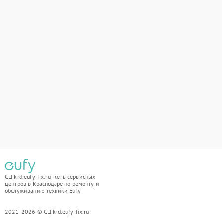
СЦ krd.eufy-fix.ru - сеть сервисных
центров в Краснодаре по ремонту и
обслуживанию техники Eufy
2021-2026 © СЦ krd.eufy-fix.ru