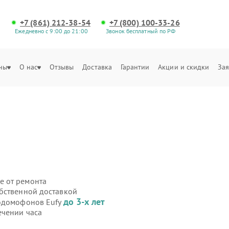
+7 (861) 212-38-54
+7 (800) 100-33-26
Ежедневно с 9:00 до 21:00
Звонок бесплатный по РФ
ны
О нас
Отзывы
Доставка
Гарантии
Акции и скидки
Зая
е от ремонта
бственной доставкой
до 3-х лет
еодомофонов Eufy
ечении часа