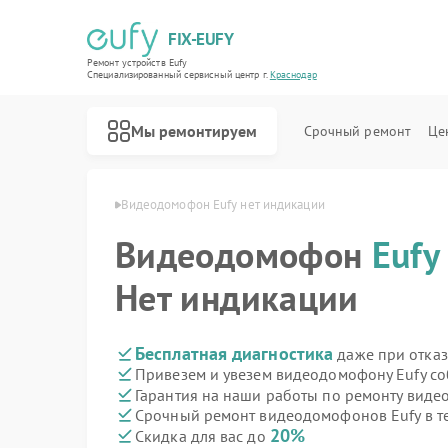
FIX-EUFY
Ремонт устройств Eufy
Специализированный cервисный центр г.
Краснодар
Мы ремонтируем
Срочный ремонт
Це
 Eufy в Краснодаре
Видеодомофон Eufy нет индикации
Видеодомофон
Eufy
Ремонт роботов-пылесосов Eufy
Ремонт вертикальных пылесосов Eufy
Ремонт камер видеонаблюдения Eufy
Нет индикации
Бесплатная диагностика
даже при отказ
Привезем и увезем видеодомофону Eufy со
Гарантия на наши работы по ремонту вид
Срочный ремонт видеодомофонов Eufy в т
20%
Скидка для вас до