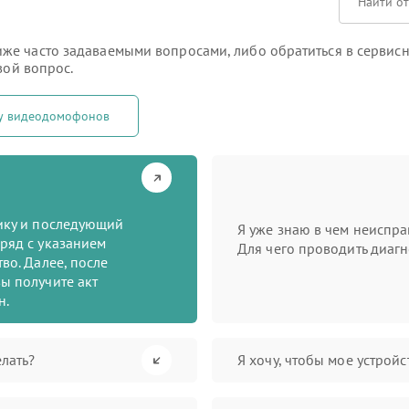
е часто задаваемыми вопросами, либо обратиться в сервисны
вой вопрос.
ту видеодомофонов
тику и последующий
Я уже знаю в чем неиспра
ряд с указанием
Для чего проводить диагн
во. Далее, после
ы получите акт
н.
лать?
Я хочу, чтобы мое устрой