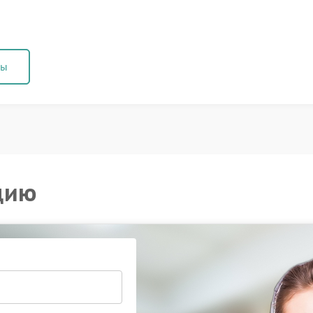
ны
цию