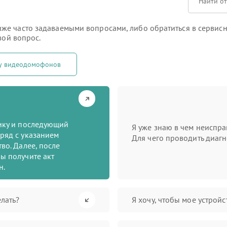
е часто задаваемыми вопросами, либо обратиться в сервисны
вой вопрос.
ту видеодомофонов
тику и последующий
Я уже знаю в чем неиспра
ряд с указанием
Для чего проводить диагн
во. Далее, после
ы получите акт
н.
лать?
Я хочу, чтобы мое устрой