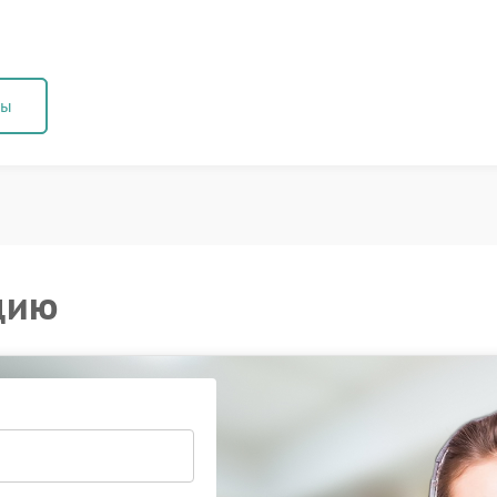
ны
цию