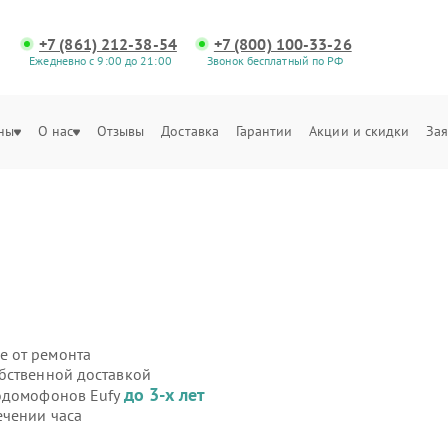
+7 (861) 212-38-54
+7 (800) 100-33-26
Ежедневно с 9:00 до 21:00
Звонок бесплатный по РФ
ны
О нас
Отзывы
Доставка
Гарантии
Акции и скидки
Зая
е от ремонта
бственной доставкой
до 3-х лет
еодомофонов Eufy
ечении часа