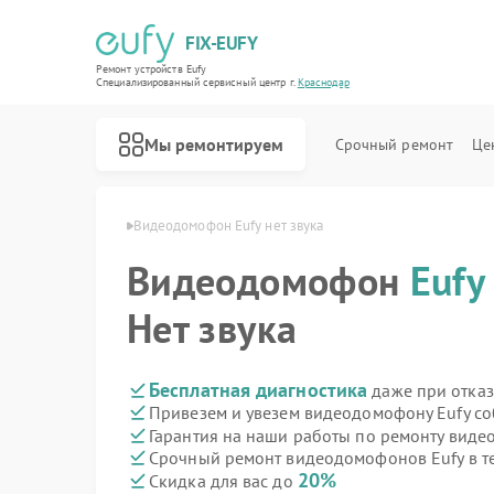
FIX-EUFY
Ремонт устройств Eufy
Специализированный cервисный центр г.
Краснодар
Мы ремонтируем
Срочный ремонт
Це
 Eufy в Краснодаре
Видеодомофон Eufy нет звука
Видеодомофон
Eufy
Ремонт роботов-пылесосов Eufy
Ремонт вертикальных пылесосов Eufy
Ремонт камер видеонаблюдения Eufy
Нет звука
Бесплатная диагностика
даже при отказ
Привезем и увезем видеодомофону Eufy со
Гарантия на наши работы по ремонту вид
Срочный ремонт видеодомофонов Eufy в т
20%
Скидка для вас до