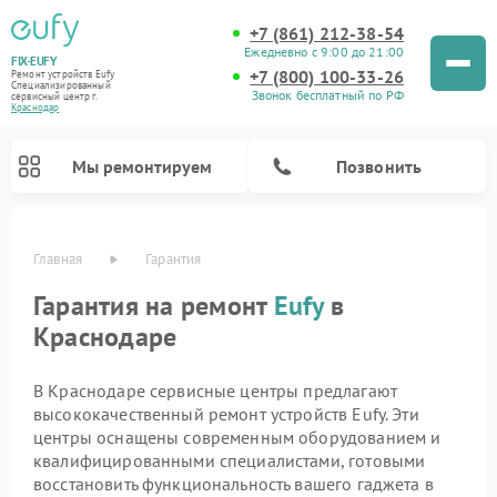
+7 (861) 212-38-54
Ежедневно с 9:00 до 21:00
FIX-EUFY
+7 (800) 100-33-26
Ремонт устройств Eufy
Специализированный
Звонок бесплатный по РФ
cервисный центр г.
Краснодар
Мы ремонтируем
Позвонить
Главная
Гарантия
Гарантия на ремонт
Eufy
в
Краснодаре
Ремонт камер видеонаблюдения Eufy
Ремонт вертикальных пылесосов Eufy
В Краснодаре сервисные центры предлагают
высококачественный ремонт устройств Eufy. Эти
центры оснащены современным оборудованием и
квалифицированными специалистами, готовыми
восстановить функциональность вашего гаджета в